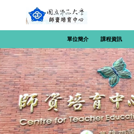
跳
到
主
要
內
容
單位簡介
課程資訊
區