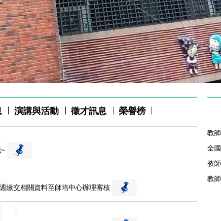
息
演講與活動
徵才訊息
榮譽榜
教師
全國
哦~
教師
教師
一週繳交相關資料至師培中心辦理審核